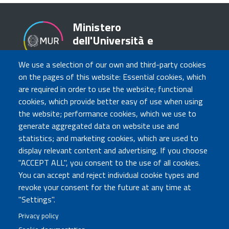
Ministero
dell'Università e
della Ricerca
We use a selection of our own and third-party cookies
on the pages of this website: Essential cookies, which
are required in order to use the website; functional
TRASPARENZA
cookies, which provide better easy of use when using
Amministrazione Trasparente
the website; performance cookies, which we use to
Atti di notifica
generate aggregated data on website use and
Albo online
statistics; and marketing cookies, which are used to
Concorsi
display relevant content and advertising. If you choose
"ACCEPT ALL", you consent to the use of all cookies.
COMUNICA CON NOI
You can accept and reject individual cookie types and
revoke your consent for the future at any time at
Urp
"Settings".
Posta elettronica certificata
Sedi e contatti
Privacy policy