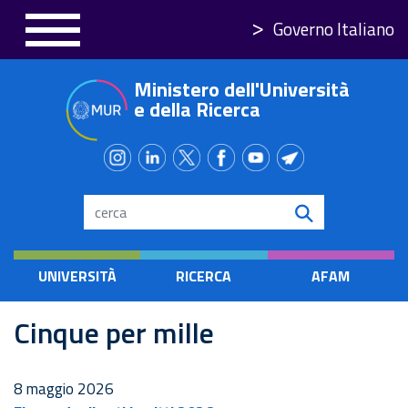
Skip
Governo Italiano
to
main
Ministero dell'Università
content
e della Ricerca
Search
UNIVERSITÀ
RICERCA
AFAM
Cinque per mille
8 maggio 2026