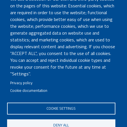
on the pages of this website: Essential cookies, which
are required in order to use the website; functional
TRASPARENZA
cookies, which provide better easy of use when using
Amministrazione Trasparente
the website; performance cookies, which we use to
Atti di notifica
generate aggregated data on website use and
Albo online
statistics; and marketing cookies, which are used to
Concorsi
display relevant content and advertising. If you choose
"ACCEPT ALL", you consent to the use of all cookies.
COMUNICA CON NOI
You can accept and reject individual cookie types and
revoke your consent for the future at any time at
Urp
"Settings".
Posta elettronica certificata
Sedi e contatti
Privacy policy
Cookie documentation
Governo Italiano
COOKIE SETTINGS
Tutti i diritti riservati © 2020
Codice Fiscale MUR: 96446770586
DENY ALL
FOOTER
Mappa del sito
Accessibilità