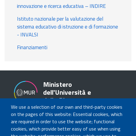
innovazione e ricerca educativa – INDIRE
Istituto nazionale per la valutazione del
sistema educativo di istruzione e di formazione
- INVALSI
Finanziamenti
Ministero
dell'Università e
della Ricerca
We use a selection of our own and third-party cookies
on the pages of this website: Essential cookies, which
are required in order to use the website; functional
TRASPARENZA
cookies, which provide better easy of use when using
Amministrazione Trasparente