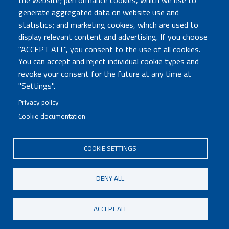
the website; performance cookies, which we use to
Atti di notifica
generate aggregated data on website use and
Albo online
statistics; and marketing cookies, which are used to
Concorsi
display relevant content and advertising. If you choose
"ACCEPT ALL", you consent to the use of all cookies.
COMUNICA CON NOI
You can accept and reject individual cookie types and
revoke your consent for the future at any time at
Urp
"Settings".
Posta elettronica certificata
Sedi e contatti
Privacy policy
Cookie documentation
Governo Italiano
COOKIE SETTINGS
Tutti i diritti riservati © 2020
Codice Fiscale MUR: 96446770586
DENY ALL
FOOTER
Mappa del sito
Accessibilità
MENU
Note legali
Privacy
Cookie settings
ACCEPT ALL