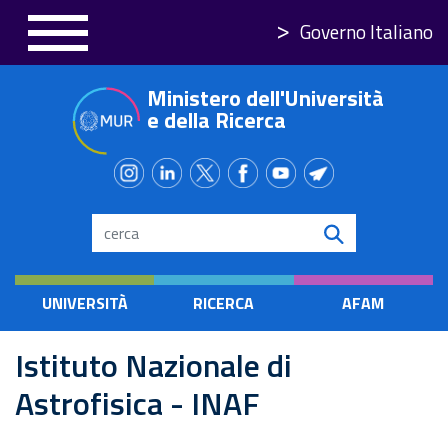
Skip
Governo Italiano
to
main
Ministero dell'Università
content
e della Ricerca
Search
UNIVERSITÀ
RICERCA
AFAM
Istituto Nazionale di
Astrofisica - INAF