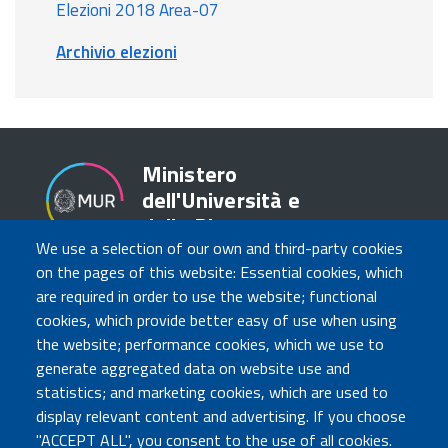
Elezioni 2018 Area-07
Archivio elezioni
Ministero
dell'Università e
della Ricerca
We use a selection of our own and third-party cookies
on the pages of this website: Essential cookies, which
are required in order to use the website; functional
TRASPARENZA
cookies, which provide better easy of use when using
Amministrazione Trasparente
the website; performance cookies, which we use to
Atti di notifica
generate aggregated data on website use and
Albo online
statistics; and marketing cookies, which are used to
Concorsi
display relevant content and advertising. If you choose
"ACCEPT ALL", you consent to the use of all cookies.