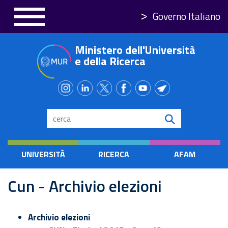
Skip
Governo Italiano
to
main
Ministero dell'Università
content
e della Ricerca
Search
UNIVERSITÀ
RICERCA
AFAM
Cun - Archivio elezioni
Archivio elezioni