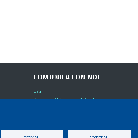
COMUNICA CON NOI
Urp
Posta elettronica certificata
Sedi e contatti
DENY ALL
ACCEPT ALL