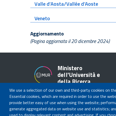
Valle d’Aosta/Vallée d’Aoste
Veneto
Aggiornamento
(Pagina aggiornata il 20 dicembre 2024)
Ministero
dell'Università e
della Ricerca
We use a selection of our own and third-party cookies on th
Essential cookies, which are required in order to use the webs
provide better easy of use when using the website; perform
generate aggregated data on website use and statistics; and
Governo Italiano
used to display relevant content and advertising. If you ch