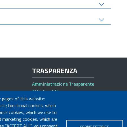
TRASPARENZA
Amministrazione Trasparente
Atti di notifica
Albo online
e pages of this website:
ite; functional cookies, which
Concorsi
ance cookies, which we use to
 marketing cookies, which are
oose "ACCEPT ALL", you consent
COOKIE SETTINGS