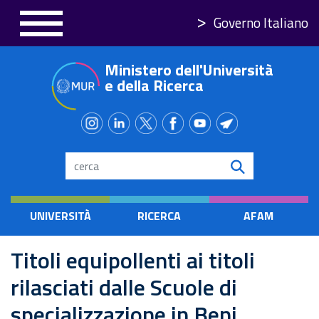
Skip
Governo Italiano
to
main
Ministero dell'Università
content
e della Ricerca
Search
UNIVERSITÀ
RICERCA
AFAM
Titoli equipollenti ai titoli
rilasciati dalle Scuole di
specializzazione in Beni