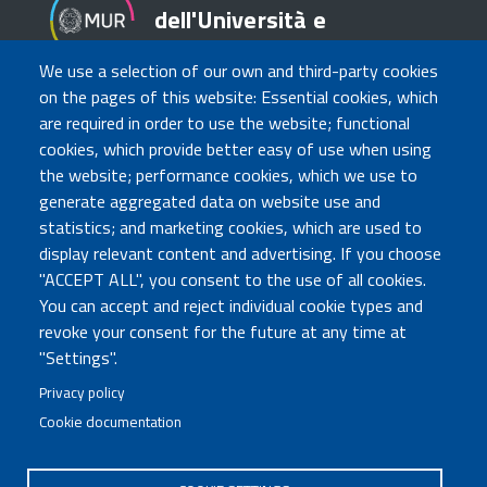
dell'Università e
della Ricerca
We use a selection of our own and third-party cookies
on the pages of this website: Essential cookies, which
are required in order to use the website; functional
TRASPARENZA
cookies, which provide better easy of use when using
Amministrazione Trasparente
the website; performance cookies, which we use to
Atti di notifica
generate aggregated data on website use and
Albo online
statistics; and marketing cookies, which are used to
Concorsi
display relevant content and advertising. If you choose
"ACCEPT ALL", you consent to the use of all cookies.
COMUNICA CON NOI
You can accept and reject individual cookie types and
revoke your consent for the future at any time at
Urp
"Settings".
Posta elettronica certificata
Sedi e contatti
Privacy policy
Cookie documentation
Governo Italiano