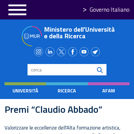
Skip
Governo Italiano
to
main
Ministero dell'Università
content
e della Ricerca
Search
UNIVERSITÀ
RICERCA
AFAM
Premi “Claudio Abbado”
Valorizzare le eccellenze dell'Alta formazione artistica,