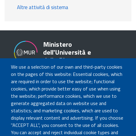
Altre attività di sistema
Ministero
dell'Università e
della Ricerca
We use a selection of our own and third-party cookies
on the pages of this website: Essential cookies, which
are required in order to use the website; functional
TRASPARENZA
cookies, which provide better easy of use when using
Amministrazione Trasparente
the website; performance cookies, which we use to
Atti di notifica
generate aggregated data on website use and
Albo online
statistics; and marketing cookies, which are used to
Concorsi
display relevant content and advertising. If you choose
"ACCEPT ALL", you consent to the use of all cookies.
COMUNICA CON NOI
You can accept and reject individual cookie types and