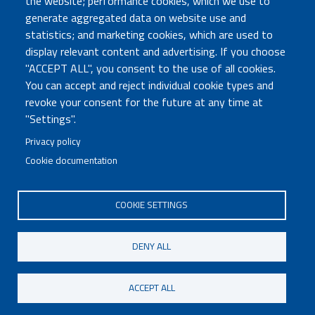
the website; performance cookies, which we use to
Atti di notifica
generate aggregated data on website use and
Albo online
statistics; and marketing cookies, which are used to
Concorsi
display relevant content and advertising. If you choose
"ACCEPT ALL", you consent to the use of all cookies.
COMUNICA CON NOI
You can accept and reject individual cookie types and
revoke your consent for the future at any time at
Urp
"Settings".
Posta elettronica certificata
Sedi e contatti
Privacy policy
Cookie documentation
Governo Italiano
COOKIE SETTINGS
Tutti i diritti riservati © 2020
Codice Fiscale MUR: 96446770586
DENY ALL
FOOTER
Mappa del sito
Accessibilità
MENU
Note legali
Privacy
Cookie settings
ACCEPT ALL