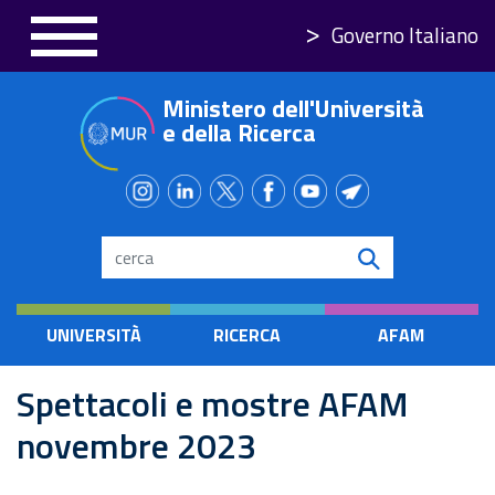
Skip
Governo Italiano
to
main
Ministero dell'Università
content
e della Ricerca
Search
UNIVERSITÀ
RICERCA
AFAM
Spettacoli e mostre AFAM
novembre 2023