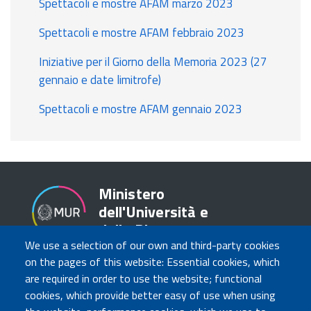
Spettacoli e mostre AFAM marzo 2023
Spettacoli e mostre AFAM febbraio 2023
Iniziative per il Giorno della Memoria 2023 (27
gennaio e date limitrofe)
Spettacoli e mostre AFAM gennaio 2023
Ministero
dell'Università e
della Ricerca
We use a selection of our own and third-party cookies
on the pages of this website: Essential cookies, which
are required in order to use the website; functional
TRASPARENZA
cookies, which provide better easy of use when using
Amministrazione Trasparente