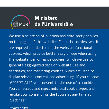
Ministero
dell'Università e
della Ricerca
We use a selection of our own and third-party cookies
on the pages of this website: Essential cookies, which
are required in order to use the website; functional
TRASPARENZA
cookies, which provide better easy of use when using
Amministrazione Trasparente
the website; performance cookies, which we use to
Atti di notifica
generate aggregated data on website use and
Albo online
statistics; and marketing cookies, which are used to
Concorsi
display relevant content and advertising. If you choose
"ACCEPT ALL", you consent to the use of all cookies.
COMUNICA CON NOI
You can accept and reject individual cookie types and
revoke your consent for the future at any time at
Urp
"Settings".
Posta elettronica certificata
Sedi e contatti
Privacy policy