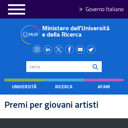
Skip
Governo Italiano
to
main
Ministero dell'Università
content
e della Ricerca
Search
UNIVERSITÀ
RICERCA
AFAM
Premi per giovani artisti