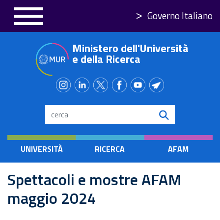
Skip
Governo Italiano
to
main
Ministero dell'Università
content
e della Ricerca
Search
UNIVERSITÀ
RICERCA
AFAM
Spettacoli e mostre AFAM
maggio 2024