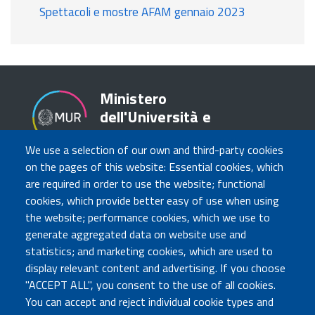
Spettacoli e mostre AFAM gennaio 2023
Ministero
dell'Università e
della Ricerca
We use a selection of our own and third-party cookies
on the pages of this website: Essential cookies, which
are required in order to use the website; functional
TRASPARENZA
cookies, which provide better easy of use when using
Amministrazione Trasparente
the website; performance cookies, which we use to
Atti di notifica
generate aggregated data on website use and
Albo online
statistics; and marketing cookies, which are used to
Concorsi
display relevant content and advertising. If you choose
"ACCEPT ALL", you consent to the use of all cookies.
COMUNICA CON NOI
You can accept and reject individual cookie types and