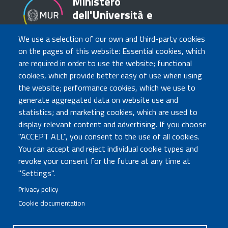
Ministero
dell'Università e
della Ricerca
We use a selection of our own and third-party cookies
on the pages of this website: Essential cookies, which
are required in order to use the website; functional
TRASPARENZA
cookies, which provide better easy of use when using
Amministrazione Trasparente
the website; performance cookies, which we use to
Atti di notifica
generate aggregated data on website use and
Albo online
statistics; and marketing cookies, which are used to
Concorsi
display relevant content and advertising. If you choose
"ACCEPT ALL", you consent to the use of all cookies.
COMUNICA CON NOI
You can accept and reject individual cookie types and
revoke your consent for the future at any time at
Urp
"Settings".
Posta elettronica certificata
Sedi e contatti
Privacy policy
Cookie documentation
Governo Italiano