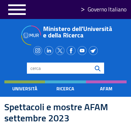
Skip
Governo Italiano
to
main
Ministero dell'Università
content
e della Ricerca
Search
UNIVERSITÀ
RICERCA
AFAM
Spettacoli e mostre AFAM
settembre 2023