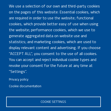
della Ricerca
We use a selection of our own and third-party cookies
on the pages of this website: Essential cookies, which
are required in order to use the website; functional
TRASPARENZA
cookies, which provide better easy of use when using
Amministrazione Trasparente
the website; performance cookies, which we use to
Atti di notifica
generate aggregated data on website use and
Albo online
statistics; and marketing cookies, which are used to
Concorsi
display relevant content and advertising. If you choose
"ACCEPT ALL", you consent to the use of all cookies.
COMUNICA CON NOI
You can accept and reject individual cookie types and
revoke your consent for the future at any time at
Urp
"Settings".
Posta elettronica certificata
Sedi e contatti
Privacy policy
Cookie documentation
Governo Italiano
COOKIE SETTINGS
Tutti i diritti riservati © 2020
Codice Fiscale MUR: 96446770586