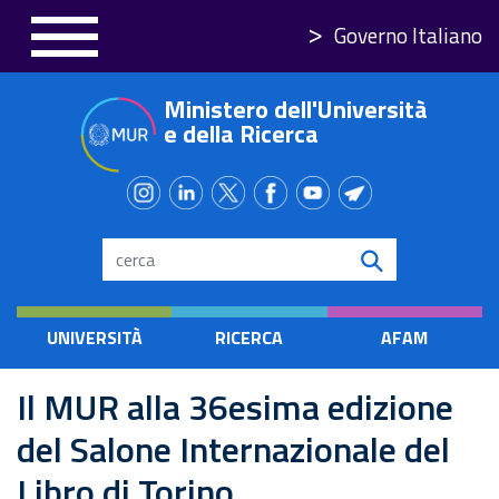
Skip
Governo Italiano
to
main
Ministero dell'Università
content
e della Ricerca
Search
UNIVERSITÀ
RICERCA
AFAM
Il MUR alla 36esima edizione
del Salone Internazionale del
Libro di Torino