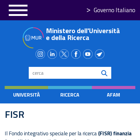
Skip
Governo Italiano
to
main
Ministero dell'Università
content
e della Ricerca
Search
UNIVERSITÀ
RICERCA
AFAM
FISR
Il Fondo integrativo speciale per la ricerca
(FISR) finanzia