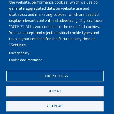
the website; performance cookies, which we use to
Atti di notifica
generate aggregated data on website use and
Albo online
statistics; and marketing cookies, which are used to
Concorsi
display relevant content and advertising. If you choose
"ACCEPT ALL", you consent to the use of all cookies.
COMUNICA CON NOI
You can accept and reject individual cookie types and
revoke your consent for the future at any time at
Urp
"Settings".
Posta elettronica certificata
Sedi e contatti
Privacy policy
Cookie documentation
Governo Italiano
COOKIE SETTINGS
Tutti i diritti riservati © 2020
Codice Fiscale MUR: 96446770586
DENY ALL
FOOTER
Mappa del sito
Accessibilità
MENU
Note legali
Privacy
Cookie settings
ACCEPT ALL