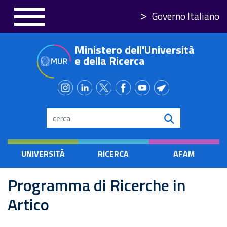
Skip
Governo Italiano
to
main
Ministero dell'Università
content
e della Ricerca
Search
UNIVERSITÀ
RICERCA
AFAM
Programma di Ricerche in
Artico