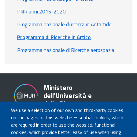
PNR anni 2015-2020
Programma nazionale di ricerca in Antartide
Programma di Ricerche in Artico
Programma nazionale di Ricerche aerospaziali
Ministero
dell'Università e
della Ricerca
We use a selection of our own and third-party cookies
on the pages of this website: Essential cookies, which
are required in order to use the website; functional
TRASPARENZA
cookies, which provide better easy of use when using
Amministrazione Trasparente