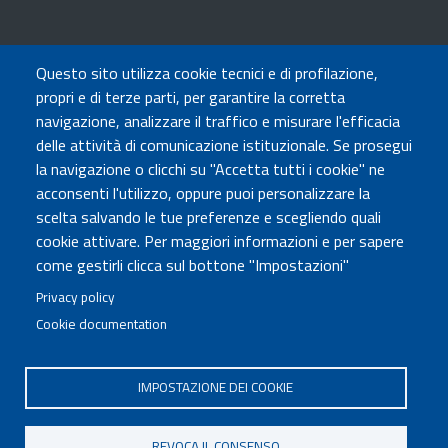
TRASPARENZA
Questo sito utilizza cookie tecnici e di profilazione,
Amministrazione Trasparente
propri e di terze parti, per garantire la corretta
Atti di notifica
navigazione, analizzare il traffico e misurare l'efficacia
Albo online
delle attività di comunicazione istituzionale. Se prosegui
Concorsi
la navigazione o clicchi su "Accetta tutti i cookie" ne
acconsenti l'utilizzo, oppure puoi personalizzare la
COMUNICA CON NOI
scelta salvando le tue preferenze e scegliendo quali
cookie attivare. Per maggiori informazioni e per sapere
Urp
come gestirli clicca sul bottone "Impostazioni"
Posta elettronica certificata
Sedi e contatti
Privacy policy
Cookie documentation
Governo Italiano
IMPOSTAZIONE DEI COOKIE
Tutti i diritti riservati © 2020
Codice Fiscale MUR: 96446770586
REVOCA IL CONSENSO