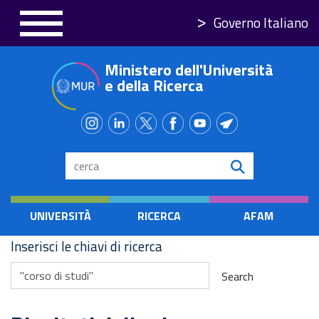
Salta
Governo Italiano
al
contenuto
Ministero dell'Università
principale
e della Ricerca
Search
UNIVERSITÀ
RICERCA
AFAM
Inserisci le chiavi di ricerca
Search