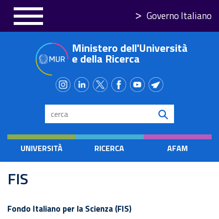
Salta
Governo Italiano
al
contenuto
Ministero dell'Università
principale
e della Ricerca
Search
UNIVERSITÀ
RICERCA
AFAM
FIS
Fondo Italiano per la Scienza (FIS)