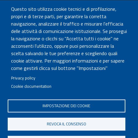
TRASPARENZA
Questo sito utilizza cookie tecnici e di profilazione,
Amministrazione Trasparente
propri e di terze parti, per garantire la corretta
Atti di notifica
navigazione, analizzare il traffico e misurare l'efficacia
Albo online
delle attività di comunicazione istituzionale. Se prosegui
Concorsi
la navigazione o clicchi su "Accetta tutti i cookie" ne
acconsenti l'utilizzo, oppure puoi personalizzare la
COMUNICA CON NOI
scelta salvando le tue preferenze e scegliendo quali
cookie attivare. Per maggiori informazioni e per sapere
Urp
come gestirli clicca sul bottone "Impostazioni"
Posta elettronica certificata
Sedi e contatti
Privacy policy
Cookie documentation
Governo Italiano
IMPOSTAZIONE DEI COOKIE
Tutti i diritti riservati © 2020
Codice Fiscale MUR: 96446770586
REVOCA IL CONSENSO
FOOTER
Mappa del sito
Accessibilità
MENU
Note legali
Privacy