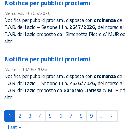
Notifica per pubblici proclami
Mercoledì, 20/05/2026
Notifica per pubblici proclami, disposta con
ordinanza
del
T.A.R. del Lazio – Sezione III
n. 2647/2026,
del ricorso al
T.A.R. del Lazio proposto da Simonetta Pietro c/ MUR ed
altri
Notifica per pubblici proclami
Martedì, 19/05/2026
Notifica per pubblici proclami, disposta con
ordinanza
del
T.A.R. del Lazio – Sezione III
n. 2626/2026,
del ricorso al
T.A.R. del Lazio
proposto da
Garofalo Clarissa
c/ MUR ed
altri
Paginazione
1
2
3
4
5
6
7
8
9
…
››
Pagina
success
Last »
Ultima