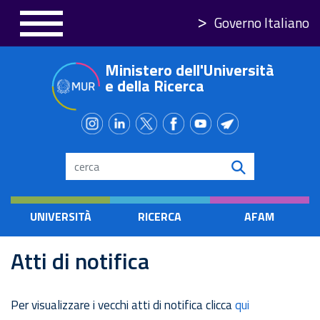
Salta
Governo Italiano
al
contenuto
Ministero dell'Università
principale
e della Ricerca
Search
UNIVERSITÀ
RICERCA
AFAM
Atti di notifica
Per visualizzare i vecchi atti di notifica clicca
qui