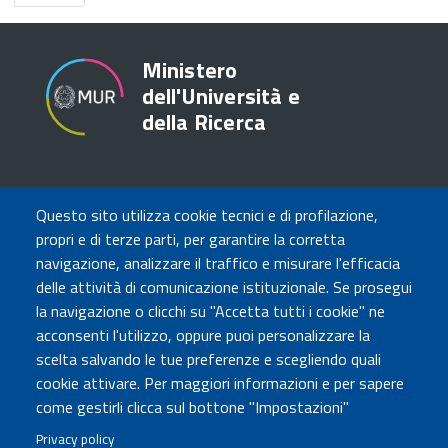
pagina
Ministero
dell'Università e
della Ricerca
TRASPARENZA
Questo sito utilizza cookie tecnici e di profilazione,
Amministrazione Trasparente
propri e di terze parti, per garantire la corretta
Atti di notifica
navigazione, analizzare il traffico e misurare l'efficacia
Albo online
delle attività di comunicazione istituzionale. Se prosegui
Concorsi
la navigazione o clicchi su "Accetta tutti i cookie" ne
acconsenti l'utilizzo, oppure puoi personalizzare la
COMUNICA CON NOI
scelta salvando le tue preferenze e scegliendo quali
cookie attivare. Per maggiori informazioni e per sapere
Urp
come gestirli clicca sul bottone "Impostazioni"
Posta elettronica certificata
Sedi e contatti
Privacy policy