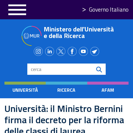
Salta
Governo Italiano
al
contenuto
Ministero dell'Università
principale
e della Ricerca
Search
UNIVERSITÀ
RICERCA
AFAM
Università: il Ministro Bernini
firma il decreto per la riforma
delle classi di laurea