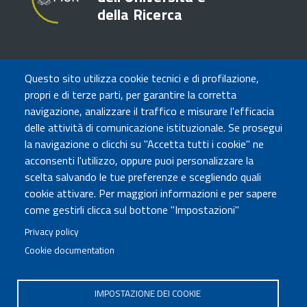
della Ricerca
TRASPARENZA
Questo sito utilizza cookie tecnici e di profilazione,
Amministrazione Trasparente
propri e di terze parti, per garantire la corretta
Atti di notifica
navigazione, analizzare il traffico e misurare l'efficacia
Albo online
delle attività di comunicazione istituzionale. Se prosegui
Concorsi
la navigazione o clicchi su "Accetta tutti i cookie" ne
acconsenti l'utilizzo, oppure puoi personalizzare la
COMUNICA CON NOI
scelta salvando le tue preferenze e scegliendo quali
cookie attivare. Per maggiori informazioni e per sapere
Urp
come gestirli clicca sul bottone "Impostazioni"
Posta elettronica certificata
Sedi e contatti
Privacy policy
Cookie documentation
Governo Italiano
IMPOSTAZIONE DEI COOKIE
Tutti i diritti riservati © 2020