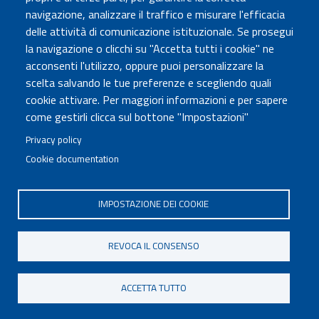
Atti di notifica
navigazione, analizzare il traffico e misurare l'efficacia
Albo online
delle attività di comunicazione istituzionale. Se prosegui
Concorsi
la navigazione o clicchi su "Accetta tutti i cookie" ne
acconsenti l'utilizzo, oppure puoi personalizzare la
COMUNICA CON NOI
scelta salvando le tue preferenze e scegliendo quali
cookie attivare. Per maggiori informazioni e per sapere
Urp
come gestirli clicca sul bottone "Impostazioni"
Posta elettronica certificata
Sedi e contatti
Privacy policy
Cookie documentation
Governo Italiano
IMPOSTAZIONE DEI COOKIE
Tutti i diritti riservati © 2020
Codice Fiscale MUR: 96446770586
REVOCA IL CONSENSO
FOOTER
Mappa del sito
Accessibilità
MENU
Note legali
Privacy
Cookie settings
ACCETTA TUTTO