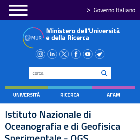
Salta
Governo Italiano
al
contenuto
Ministero dell'Università
principale
e della Ricerca
Search
UNIVERSITÀ
RICERCA
AFAM
Istituto Nazionale di
Oceanografia e di Geofisica
Sperimentale - OGS