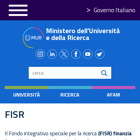
Salta
Governo Italiano
al
contenuto
Ministero dell'Università
principale
e della Ricerca
Search
UNIVERSITÀ
RICERCA
AFAM
FISR
Il Fondo integrativo speciale per la ricerca
(FISR) finanzia