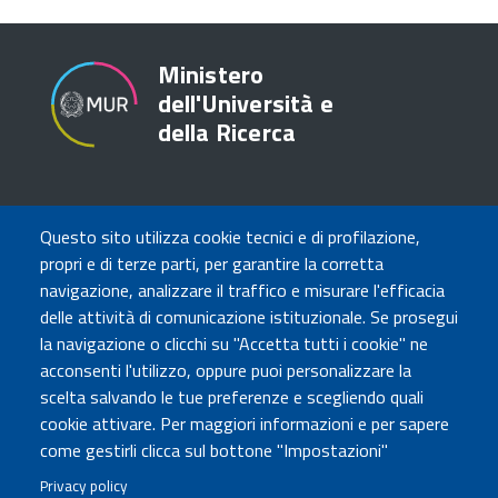
Ministero
dell'Università e
della Ricerca
TRASPARENZA
Questo sito utilizza cookie tecnici e di profilazione,
Amministrazione Trasparente
propri e di terze parti, per garantire la corretta
Atti di notifica
navigazione, analizzare il traffico e misurare l'efficacia
Albo online
delle attività di comunicazione istituzionale. Se prosegui
Concorsi
la navigazione o clicchi su "Accetta tutti i cookie" ne
acconsenti l'utilizzo, oppure puoi personalizzare la
COMUNICA CON NOI
scelta salvando le tue preferenze e scegliendo quali
cookie attivare. Per maggiori informazioni e per sapere
Urp
come gestirli clicca sul bottone "Impostazioni"
Posta elettronica certificata
Sedi e contatti
Privacy policy