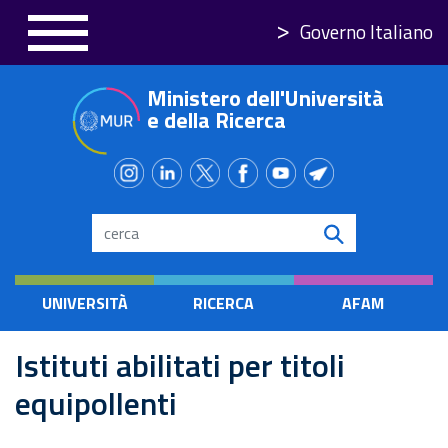
Salta
Governo Italiano
al
contenuto
Ministero dell'Università
principale
e della Ricerca
Search
UNIVERSITÀ
RICERCA
AFAM
Istituti abilitati per titoli
equipollenti