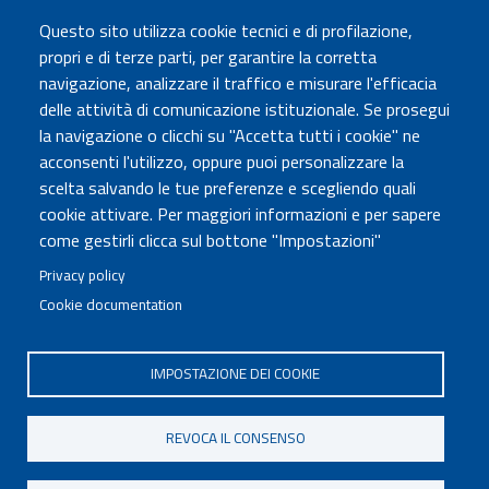
TRASPARENZA
Questo sito utilizza cookie tecnici e di profilazione,
Amministrazione Trasparente
propri e di terze parti, per garantire la corretta
Atti di notifica
navigazione, analizzare il traffico e misurare l'efficacia
Albo online
delle attività di comunicazione istituzionale. Se prosegui
Concorsi
la navigazione o clicchi su "Accetta tutti i cookie" ne
acconsenti l'utilizzo, oppure puoi personalizzare la
COMUNICA CON NOI
scelta salvando le tue preferenze e scegliendo quali
cookie attivare. Per maggiori informazioni e per sapere
Urp
come gestirli clicca sul bottone "Impostazioni"
Posta elettronica certificata
Sedi e contatti
Privacy policy
Cookie documentation
Governo Italiano
IMPOSTAZIONE DEI COOKIE
Tutti i diritti riservati © 2020
Codice Fiscale MUR: 96446770586
REVOCA IL CONSENSO
FOOTER
Mappa del sito
Accessibilità
MENU
Note legali
Privacy