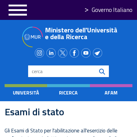
Salta
Governo Italiano
al
contenuto
Ministero dell'Università
principale
e della Ricerca
Search
UNIVERSITÀ
RICERCA
AFAM
Esami di stato
Gli Esami di Stato per l'abilitazione all'esercizio delle