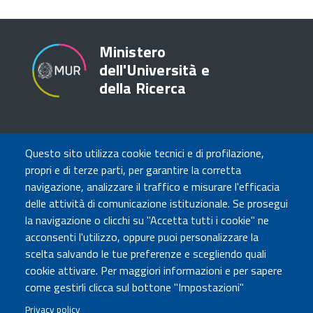
Ministero
dell'Università e
della Ricerca
TRASPARENZA
Questo sito utilizza cookie tecnici e di profilazione,
Amministrazione Trasparente
propri e di terze parti, per garantire la corretta
Atti di notifica
navigazione, analizzare il traffico e misurare l'efficacia
Albo online
delle attività di comunicazione istituzionale. Se prosegui
Concorsi
la navigazione o clicchi su "Accetta tutti i cookie" ne
acconsenti l'utilizzo, oppure puoi personalizzare la
COMUNICA CON NOI
scelta salvando le tue preferenze e scegliendo quali
cookie attivare. Per maggiori informazioni e per sapere
Urp
come gestirli clicca sul bottone "Impostazioni"
Posta elettronica certificata
Sedi e contatti
Privacy policy