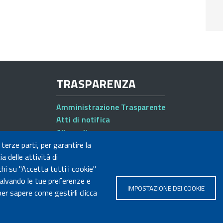
TRASPARENZA
Amministrazione Trasparente
Atti di notifica
Albo online
Concorsi
 terze parti, per garantire la
a delle attività di
hi su "Accetta tutti i cookie"
salvando le tue preferenze e
IMPOSTAZIONE DEI COOKIE
er sapere come gestirli clicca
FOOTER
Mappa del sito
Access
 Fiscale MUR: 96446770586
MENU