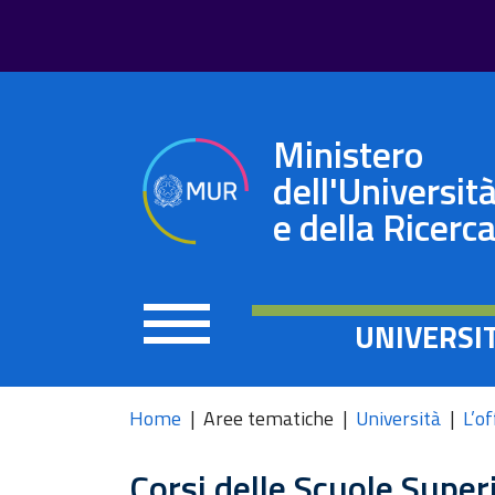
Ministero
dell'Universit
e della Ricerc
UNIVERSI
Home
Aree tematiche
Università
L’of
Corsi delle Scuole Super