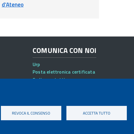
d’Ateneo
COMUNICA CON NOI
Urp
Posta elettronica certificata
Sedi e contatti
REVOCA IL CONSENSO
ACCETTA TUTTO
ibilità
Note legali
Privacy
Cookie settings