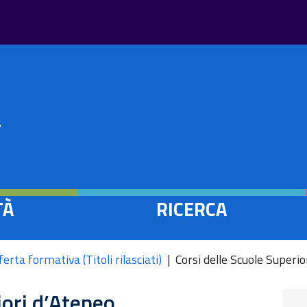
Salta
al
contenuto
principale
à
a
TÀ
RICERCA
ferta formativa (Titoli rilasciati)
Corsi delle Scuole Superio
iori d’Ateneo