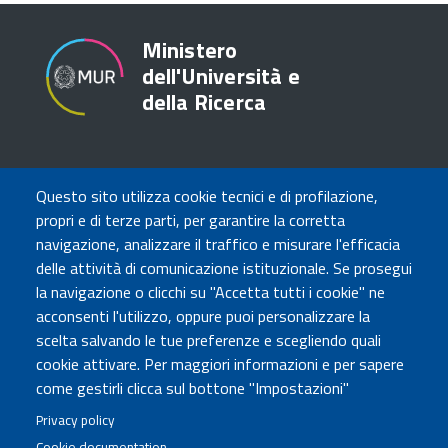
Ministero
dell'Università e
della Ricerca
TRASPARENZA
Questo sito utilizza cookie tecnici e di profilazione,
Amministrazione Trasparente
propri e di terze parti, per garantire la corretta
Atti di notifica
navigazione, analizzare il traffico e misurare l'efficacia
Albo online
delle attività di comunicazione istituzionale. Se prosegui
Concorsi
la navigazione o clicchi su "Accetta tutti i cookie" ne
acconsenti l'utilizzo, oppure puoi personalizzare la
COMUNICA CON NOI
scelta salvando le tue preferenze e scegliendo quali
cookie attivare. Per maggiori informazioni e per sapere
Urp
come gestirli clicca sul bottone "Impostazioni"
Posta elettronica certificata
Sedi e contatti
Privacy policy
Cookie documentation