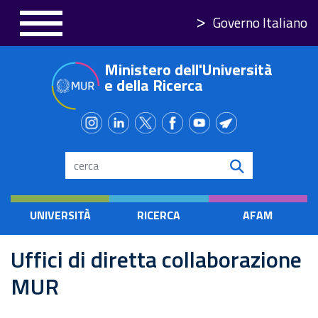
Salta
Governo Italiano
al
contenuto
Ministero dell'Università
principale
e della Ricerca
Search
UNIVERSITÀ
RICERCA
AFAM
Uffici di diretta collaborazione
MUR