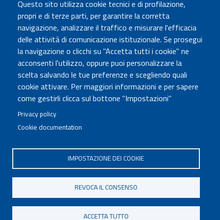
Questo sito utilizza cookie tecnici e di profilazione,
Amministrazione Trasparente
propri e di terze parti, per garantire la corretta
Atti di notifica
navigazione, analizzare il traffico e misurare l'efficacia
Albo online
delle attività di comunicazione istituzionale. Se prosegui
Concorsi
la navigazione o clicchi su "Accetta tutti i cookie" ne
acconsenti l'utilizzo, oppure puoi personalizzare la
COMUNICA CON NOI
scelta salvando le tue preferenze e scegliendo quali
cookie attivare. Per maggiori informazioni e per sapere
Urp
come gestirli clicca sul bottone "Impostazioni"
Posta elettronica certificata
Sedi e contatti
Privacy policy
Cookie documentation
Governo Italiano
IMPOSTAZIONE DEI COOKIE
Tutti i diritti riservati © 2020
Codice Fiscale MUR: 96446770586
REVOCA IL CONSENSO
FOOTER
Mappa del sito
Accessibilità
MENU
Note legali
Privacy
Cookie settings
ACCETTA TUTTO