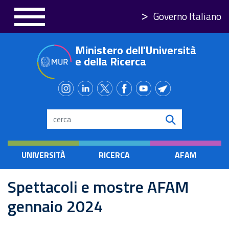
Salta
Governo Italiano
al
contenuto
Ministero dell'Università
principale
e della Ricerca
Search
UNIVERSITÀ
RICERCA
AFAM
Spettacoli e mostre AFAM
gennaio 2024