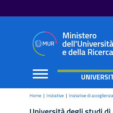
Ministero
dell'Universit
e della Ricerc
UNIVERSI
Home
Iniziative
Iniziative di accoglienz
Università degli studi d