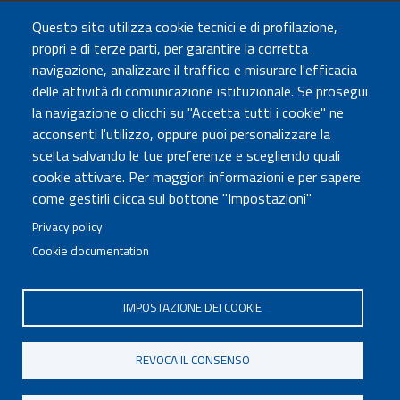
TRASPARENZA
Questo sito utilizza cookie tecnici e di profilazione,
Amministrazione Trasparente
propri e di terze parti, per garantire la corretta
Atti di notifica
navigazione, analizzare il traffico e misurare l'efficacia
Albo online
delle attività di comunicazione istituzionale. Se prosegui
Concorsi
la navigazione o clicchi su "Accetta tutti i cookie" ne
acconsenti l'utilizzo, oppure puoi personalizzare la
COMUNICA CON NOI
scelta salvando le tue preferenze e scegliendo quali
cookie attivare. Per maggiori informazioni e per sapere
Urp
come gestirli clicca sul bottone "Impostazioni"
Posta elettronica certificata
Sedi e contatti
Privacy policy
Cookie documentation
Governo Italiano
IMPOSTAZIONE DEI COOKIE
Tutti i diritti riservati © 2020
Codice Fiscale MUR: 96446770586
REVOCA IL CONSENSO
FOOTER
Mappa del sito
Accessibilità
MENU
Note legali
Privacy