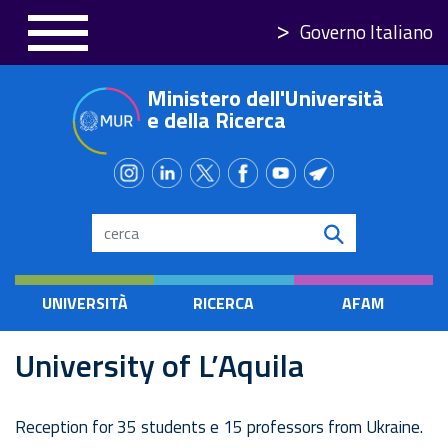
Salta
Governo Italiano
al
contenuto
Ministero dell'Università
principale
e della Ricerca
Search
UNIVERSITÀ
RICERCA
AFAM
University of L’Aquila
Reception for 35 students e 15 professors from Ukraine.