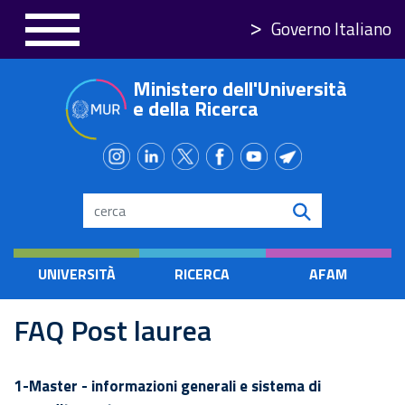
Salta
Governo Italiano
al
contenuto
Ministero dell'Università
principale
e della Ricerca
Search
UNIVERSITÀ
RICERCA
AFAM
FAQ Post laurea
1-Master - informazioni generali e sistema di