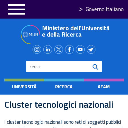
Salta
Governo Italiano
al
contenuto
Ministero dell'Università
principale
e della Ricerca
Search
UNIVERSITÀ
RICERCA
AFAM
Cluster tecnologici nazionali
I cluster tecnologici nazionali sono reti di soggetti pubblici