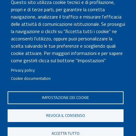
Questo sito utilizza cookie tecnici e di profilazione,
Amministrazione Trasparente
propri e di terze parti, per garantire la corretta
Atti di notifica
navigazione, analizzare il traffico e misurare l'efficacia
Albo online
delle attività di comunicazione istituzionale. Se prosegui
Concorsi
la navigazione o clicchi su "Accetta tutti i cookie" ne
acconsenti l'utilizzo, oppure puoi personalizzare la
COMUNICA CON NOI
scelta salvando le tue preferenze e scegliendo quali
cookie attivare. Per maggiori informazioni e per sapere
Urp
come gestirli clicca sul bottone "Impostazioni"
Posta elettronica certificata
Sedi e contatti
Privacy policy
Cookie documentation
Governo Italiano
IMPOSTAZIONE DEI COOKIE
Tutti i diritti riservati © 2020
Codice Fiscale MUR: 96446770586
REVOCA IL CONSENSO
FOOTER
Mappa del sito
Accessibilità
MENU
Note legali
Privacy
Cookie settings
ACCETTA TUTTO