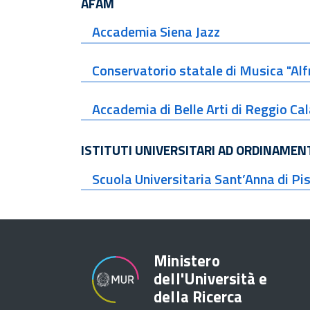
AFAM
Accademia Siena Jazz
Conservatorio statale di Musica "Alfr
Accademia di Belle Arti di Reggio Cal
ISTITUTI UNIVERSITARI AD ORDINAMEN
Scuola Universitaria Sant’Anna di Pi
Ministero
dell'Università e
della Ricerca