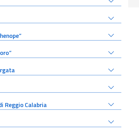
rthenope”
Moro”
ergata
di Reggio Calabria