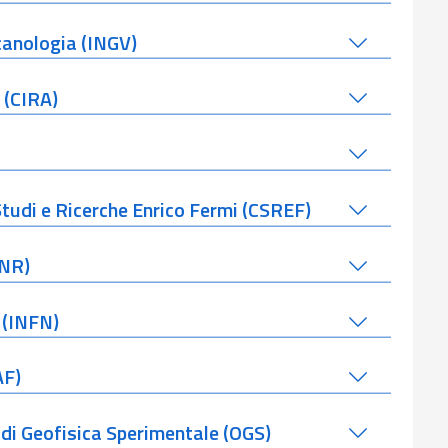
lcanologia (INGV)
 (CIRA)
Studi e Ricerche Enrico Fermi (CSREF)
CNR)
 (INFN)
AF)
 di Geofisica Sperimentale (OGS)