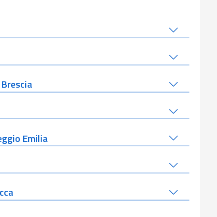
 Brescia
eggio Emilia
occa