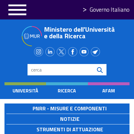
Salta
Governo Italiano
al
contenuto
Ministero dell'Università
principale
e della Ricerca
Search
UNIVERSITÀ
RICERCA
AFAM
PNRR - MISURE E COMPONENTI
NOTIZIE
STRUMENTI DI ATTUAZIONE