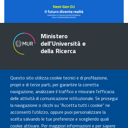
NextGEN
Futuro
Domani
Ministero
dell'Università e
della Ricerca
TRASPARENZA
Questo sito utilizza cookie tecnici e di profilazione,
Amministrazione Trasparente
propri e di terze parti, per garantire la corretta
Atti di notifica
navigazione, analizzare il traffico e misurare l'efficacia
Albo online
delle attività di comunicazione istituzionale. Se prosegui
Concorsi
la navigazione o clicchi su "Accetta tutti i cookie" ne
acconsenti l'utilizzo, oppure puoi personalizzare la
COMUNICA CON NOI
scelta salvando le tue preferenze e scegliendo quali
cookie attivare. Per maggiori informazioni e per sapere
Urp