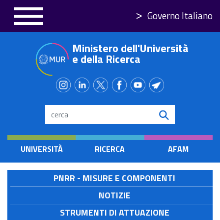
Salta
Governo Italiano
al
contenuto
Ministero dell'Università
principale
e della Ricerca
Search
UNIVERSITÀ
RICERCA
AFAM
PNRR - MISURE E COMPONENTI
NOTIZIE
STRUMENTI DI ATTUAZIONE