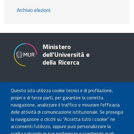
Archivio elezioni
Ministero
dell'Università e
della Ricerca
TRASPARENZA
Questo sito utilizza cookie tecnici e di profilazione,
Amministrazione Trasparente
propri e di terze parti, per garantire la corretta
Atti di notifica
navigazione, analizzare il traffico e misurare l'efficacia
Albo online
delle attività di comunicazione istituzionale. Se prosegui
Concorsi
la navigazione o clicchi su "Accetta tutti i cookie" ne
acconsenti l'utilizzo, oppure puoi personalizzare la
COMUNICA CON NOI
scelta salvando le tue preferenze e scegliendo quali