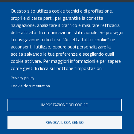
TRASPARENZA
Questo sito utilizza cookie tecnici e di profilazione,
Amministrazione Trasparente
propri e di terze parti, per garantire la corretta
Atti di notifica
navigazione, analizzare il traffico e misurare l'efficacia
Albo online
delle attività di comunicazione istituzionale. Se prosegui
Concorsi
la navigazione o clicchi su "Accetta tutti i cookie" ne
acconsenti l'utilizzo, oppure puoi personalizzare la
COMUNICA CON NOI
scelta salvando le tue preferenze e scegliendo quali
cookie attivare. Per maggiori informazioni e per sapere
Urp
come gestirli clicca sul bottone "Impostazioni"
Posta elettronica certificata
Sedi e contatti
Privacy policy
Cookie documentation
Governo Italiano
IMPOSTAZIONE DEI COOKIE
Tutti i diritti riservati © 2020
Codice Fiscale MUR: 96446770586
REVOCA IL CONSENSO
FOOTER
Mappa del sito
Accessibilità
MENU
Note legali
Privacy