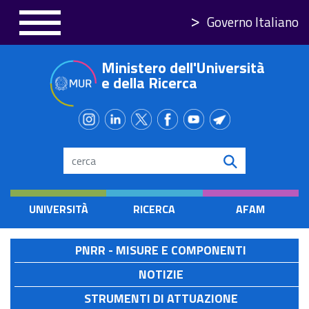
Salta
Governo Italiano
al
contenuto
Ministero dell'Università
principale
e della Ricerca
Search
UNIVERSITÀ
RICERCA
AFAM
PNRR - MISURE E COMPONENTI
NOTIZIE
STRUMENTI DI ATTUAZIONE