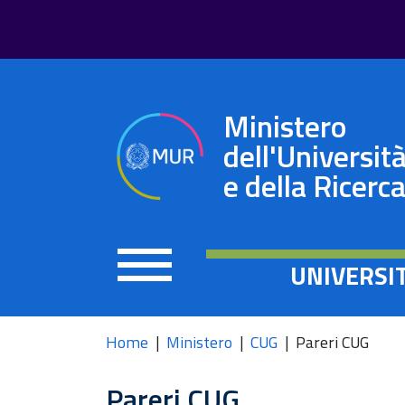
Ministero
dell'Universit
e della Ricerc
UNIVERSI
Home
Ministero
CUG
Pareri CUG
Pareri CUG