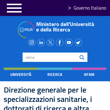
Salta
Governo Italiano
al
contenuto
Ministero dell'Università
principale
e della Ricerca
Search
UNIVERSITÀ
RICERCA
AFAM
Direzione generale per le
specializzazioni sanitarie, i
dottorati di ricerca e altra