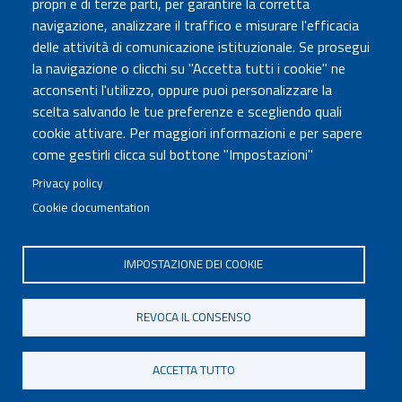
propri e di terze parti, per garantire la corretta
Atti di notifica
navigazione, analizzare il traffico e misurare l'efficacia
Albo online
delle attività di comunicazione istituzionale. Se prosegui
Concorsi
la navigazione o clicchi su "Accetta tutti i cookie" ne
acconsenti l'utilizzo, oppure puoi personalizzare la
COMUNICA CON NOI
scelta salvando le tue preferenze e scegliendo quali
cookie attivare. Per maggiori informazioni e per sapere
Urp
come gestirli clicca sul bottone "Impostazioni"
Posta elettronica certificata
Sedi e contatti
Privacy policy
Cookie documentation
Governo Italiano
IMPOSTAZIONE DEI COOKIE
Tutti i diritti riservati © 2020
Codice Fiscale MUR: 96446770586
REVOCA IL CONSENSO
FOOTER
Mappa del sito
Accessibilità
MENU
Note legali
Privacy
Cookie settings
ACCETTA TUTTO