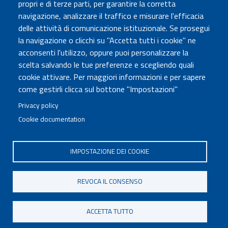
propri e di terze parti, per garantire la corretta
Atti di notifica
navigazione, analizzare il traffico e misurare l'efficacia
Albo online
delle attività di comunicazione istituzionale. Se prosegui
Concorsi
la navigazione o clicchi su "Accetta tutti i cookie" ne
acconsenti l'utilizzo, oppure puoi personalizzare la
COMUNICA CON NOI
scelta salvando le tue preferenze e scegliendo quali
cookie attivare. Per maggiori informazioni e per sapere
Urp
come gestirli clicca sul bottone "Impostazioni"
Posta elettronica certificata
Sedi e contatti
Privacy policy
Cookie documentation
Governo Italiano
IMPOSTAZIONE DEI COOKIE
Tutti i diritti riservati © 2020
Codice Fiscale MUR: 96446770586
REVOCA IL CONSENSO
FOOTER
Mappa del sito
Accessibilità
MENU
Note legali
Privacy
Cookie settings
ACCETTA TUTTO