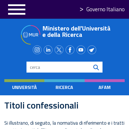
Salta
Governo Italiano
al
contenuto
Ministero dell'Università
principale
e della Ricerca
Search
UNIVERSITÀ
RICERCA
AFAM
Titoli confessionali
Si illustrano, di seguito, la normativa di riferimento e i tratti