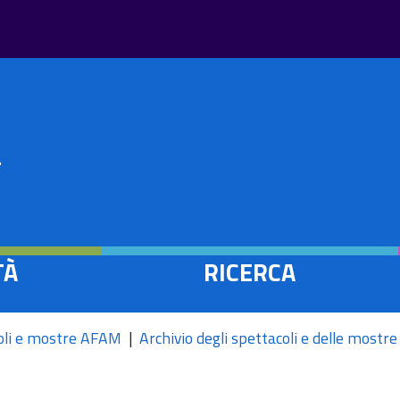
Salta
al
contenuto
principale
à
a
TÀ
RICERCA
oli e mostre AFAM
Archivio degli spettacoli e delle most