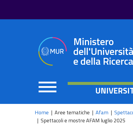
Ministero
dell'Universit
e della Ricerc
UNIVERSI
Home
Aree tematiche
Afam
Spettac
Spettacoli e mostre AFAM luglio 2025