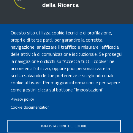
della Ricerca
TRASPARENZA
Questo sito utilizza cookie tecnici e di profilazione,
Amministrazione Trasparente
propri e di terze parti, per garantire la corretta
Atti di notifica
navigazione, analizzare il traffico e misurare l'efficacia
Albo online
delle attività di comunicazione istituzionale. Se prosegui
Concorsi
la navigazione o clicchi su "Accetta tutti i cookie" ne
acconsenti l'utilizzo, oppure puoi personalizzare la
COMUNICA CON NOI
scelta salvando le tue preferenze e scegliendo quali
cookie attivare. Per maggiori informazioni e per sapere
Urp
come gestirli clicca sul bottone "Impostazioni"
Posta elettronica certificata
Sedi e contatti
Privacy policy
Cookie documentation
Governo Italiano
IMPOSTAZIONE DEI COOKIE
Tutti i diritti riservati © 2020