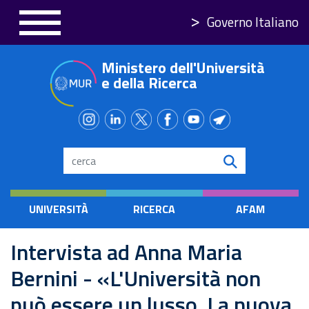
Salta
Governo Italiano
al
contenuto
Ministero dell'Università
principale
e della Ricerca
Search
UNIVERSITÀ
RICERCA
AFAM
Intervista ad Anna Maria
Bernini - «L'Università non
può essere un lusso. La nuova