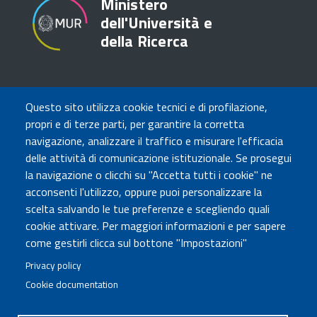
Ministero
dell'Università e
della Ricerca
TRASPARENZA
Questo sito utilizza cookie tecnici e di profilazione,
Amministrazione Trasparente
propri e di terze parti, per garantire la corretta
Atti di notifica
navigazione, analizzare il traffico e misurare l'efficacia
Albo online
delle attività di comunicazione istituzionale. Se prosegui
Concorsi
la navigazione o clicchi su "Accetta tutti i cookie" ne
acconsenti l'utilizzo, oppure puoi personalizzare la
COMUNICA CON NOI
scelta salvando le tue preferenze e scegliendo quali
cookie attivare. Per maggiori informazioni e per sapere
Urp
come gestirli clicca sul bottone "Impostazioni"
Posta elettronica certificata
Sedi e contatti
Privacy policy
Cookie documentation