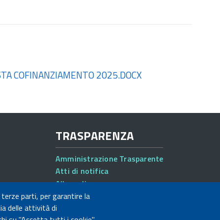
CHIESTA COFINANZIAMENTO 2025.DOCX
TRASPARENZA
Amministrazione Trasparente
Atti di notifica
Albo online
Concorsi
 terze parti, per garantire la
a delle attività di
hi su "Accetta tutti i cookie"