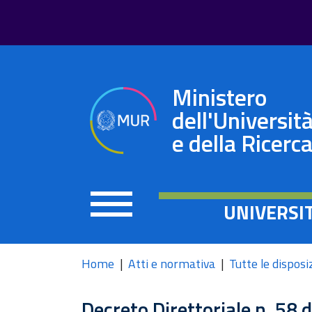
Ministero
dell'Universit
e della Ricerc
UNIVERSI
Home
Atti e normativa
Tutte le disposi
Decreto Direttoriale n. 58