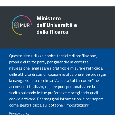
Ministero
dell'Università e
della Ricerca
TRASPARENZA
Questo sito utilizza cookie tecnici e di profilazione,
Amministrazione Trasparente
propri e di terze parti, per garantire la corretta
Atti di notifica
navigazione, analizzare il traffico e misurare l'efficacia
Albo online
delle attività di comunicazione istituzionale. Se prosegui
Concorsi
la navigazione o clicchi su "Accetta tutti i cookie" ne
acconsenti l'utilizzo, oppure puoi personalizzare la
COMUNICA CON NOI
scelta salvando le tue preferenze e scegliendo quali
cookie attivare. Per maggiori informazioni e per sapere
Urp
come gestirli clicca sul bottone "Impostazioni"
Posta elettronica certificata
Sedi e contatti
Privacy policy