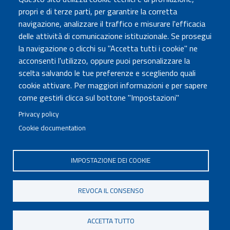
Amministrazione Trasparente
propri e di terze parti, per garantire la corretta
Atti di notifica
navigazione, analizzare il traffico e misurare l'efficacia
Albo online
delle attività di comunicazione istituzionale. Se prosegui
Concorsi
la navigazione o clicchi su "Accetta tutti i cookie" ne
acconsenti l'utilizzo, oppure puoi personalizzare la
COMUNICA CON NOI
scelta salvando le tue preferenze e scegliendo quali
cookie attivare. Per maggiori informazioni e per sapere
Urp
come gestirli clicca sul bottone "Impostazioni"
Posta elettronica certificata
Sedi e contatti
Privacy policy
Cookie documentation
Governo Italiano
IMPOSTAZIONE DEI COOKIE
Tutti i diritti riservati © 2020
Codice Fiscale MUR: 96446770586
REVOCA IL CONSENSO
FOOTER
Mappa del sito
Accessibilità
MENU
Note legali
Privacy
Cookie settings
ACCETTA TUTTO