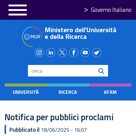
Salta
Governo Italiano
al
contenuto
Ministero dell'Università
principale
e della Ricerca
Search
UNIVERSITÀ
RICERCA
AFAM
Notifica per pubblici proclami
Pubblicato il
18/06/2025 - 16:07