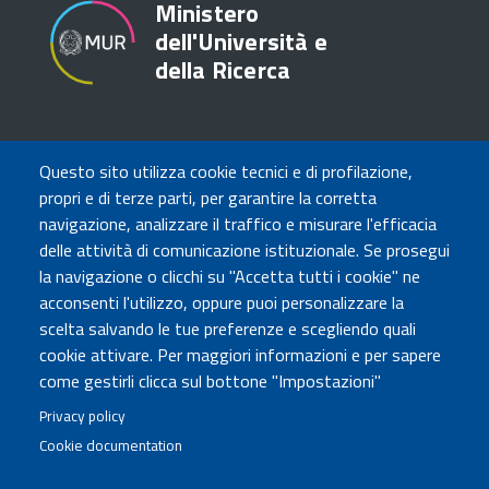
Ministero
dell'Università e
della Ricerca
TRASPARENZA
Questo sito utilizza cookie tecnici e di profilazione,
Amministrazione Trasparente
propri e di terze parti, per garantire la corretta
Atti di notifica
navigazione, analizzare il traffico e misurare l'efficacia
Albo online
delle attività di comunicazione istituzionale. Se prosegui
Concorsi
la navigazione o clicchi su "Accetta tutti i cookie" ne
acconsenti l'utilizzo, oppure puoi personalizzare la
COMUNICA CON NOI
scelta salvando le tue preferenze e scegliendo quali
cookie attivare. Per maggiori informazioni e per sapere
Urp
come gestirli clicca sul bottone "Impostazioni"
Posta elettronica certificata
Sedi e contatti
Privacy policy
Cookie documentation