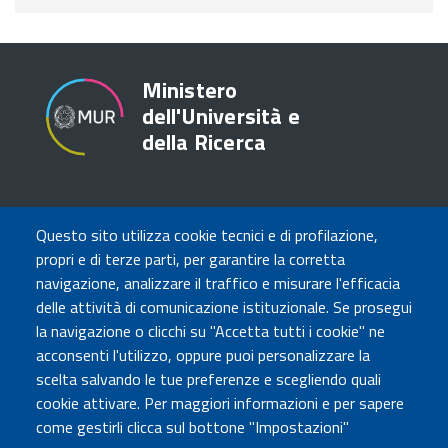
Ministero
dell'Università e
della Ricerca
TRASPARENZA
Questo sito utilizza cookie tecnici e di profilazione,
Amministrazione Trasparente
propri e di terze parti, per garantire la corretta
Atti di notifica
navigazione, analizzare il traffico e misurare l'efficacia
Albo online
delle attività di comunicazione istituzionale. Se prosegui
Concorsi
la navigazione o clicchi su "Accetta tutti i cookie" ne
acconsenti l'utilizzo, oppure puoi personalizzare la
COMUNICA CON NOI
scelta salvando le tue preferenze e scegliendo quali
cookie attivare. Per maggiori informazioni e per sapere
Urp
come gestirli clicca sul bottone "Impostazioni"
Posta elettronica certificata