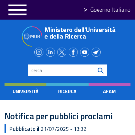
Salta
Governo Italiano
al
contenuto
Ministero dell'Università
principale
e della Ricerca
Search
UNIVERSITÀ
RICERCA
AFAM
Notifica per pubblici proclami
Pubblicato il
21/07/2025 - 13:32