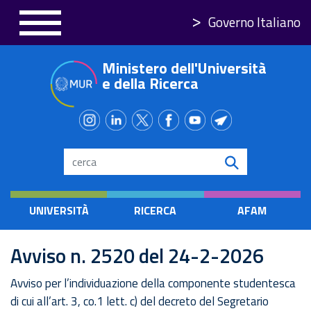
Salta
Governo Italiano
al
contenuto
Ministero dell'Università
principale
e della Ricerca
Search
UNIVERSITÀ
RICERCA
AFAM
Avviso n. 2520 del 24-2-2026
Avviso per l’individuazione della componente studentesca
di cui all’art. 3, co.1 lett. c) del decreto del Segretario