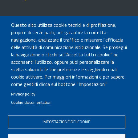
TRASPARENZA
Questo sito utilizza cookie tecnici e di profilazione,
Amministrazione Trasparente
propri e di terze parti, per garantire la corretta
Atti di notifica
navigazione, analizzare il traffico e misurare l'efficacia
Albo online
delle attività di comunicazione istituzionale. Se prosegui
Concorsi
la navigazione o clicchi su "Accetta tutti i cookie" ne
acconsenti l'utilizzo, oppure puoi personalizzare la
COMUNICA CON NOI
scelta salvando le tue preferenze e scegliendo quali
cookie attivare. Per maggiori informazioni e per sapere
Urp
come gestirli clicca sul bottone "Impostazioni"
Posta elettronica certificata
Sedi e contatti
Privacy policy
Cookie documentation
Governo Italiano
IMPOSTAZIONE DEI COOKIE
Tutti i diritti riservati © 2020
Codice Fiscale MUR: 96446770586