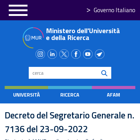
Salta
Governo Italiano
al
contenuto
Ministero dell'Università
principale
e della Ricerca
Search
UNIVERSITÀ
RICERCA
AFAM
Decreto del Segretario Generale n.
7136 del 23-09-2022