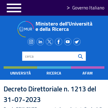
Salta
Governo Italiano
al
contenuto
Ministero dell'Università
principale
e della Ricerca
Search
UNIVERSITÀ
RICERCA
AFAM
Decreto Direttoriale n. 1213 del
31-07-2023